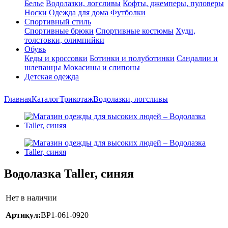
Белье
Водолазки, логсливы
Кофты, джемперы, пуловеры
Носки
Одежда для дома
Футболки
Спортивный стиль
Спортивные брюки
Спортивные костюмы
Худи,
толстовки, олимпийки
Обувь
Кеды и кроссовки
Ботинки и полуботинки
Сандалии и
шлепанцы
Мокасины и слипоны
Детская одежда
Главная
Каталог
Трикотаж
Водолазки, логсливы
Водолазка Taller, синяя
Нет в наличии
Артикул:
ВР1-061-0920