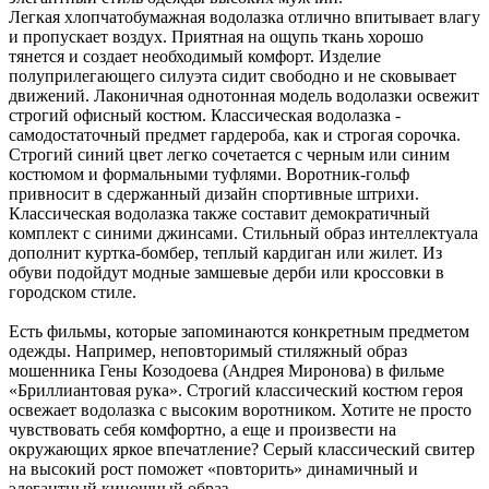
Легкая хлопчатобумажная водолазка отлично впитывает влагу
и пропускает воздух. Приятная на ощупь ткань хорошо
тянется и создает необходимый комфорт. Изделие
полуприлегающего силуэта сидит свободно и не сковывает
движений. Лаконичная однотонная модель водолазки освежит
строгий офисный костюм. Классическая водолазка -
самодостаточный предмет гардероба, как и строгая сорочка.
Строгий синий цвет легко сочетается с черным или синим
костюмом и формальными туфлями. Воротник-гольф
привносит в сдержанный дизайн спортивные штрихи.
Классическая водолазка также составит демократичный
комплект с синими джинсами. Стильный образ интеллектуала
дополнит куртка-бомбер, теплый кардиган или жилет. Из
обуви подойдут модные замшевые дерби или кроссовки в
городском стиле.
Есть фильмы, которые запоминаются конкретным предметом
одежды. Например, неповторимый стиляжный образ
мошенника Гены Козодоева (Андрея Миронова) в фильме
«Бриллиантовая рука». Строгий классический костюм героя
освежает водолазка с высоким воротником. Хотите не просто
чувствовать себя комфортно, а еще и произвести на
окружающих яркое впечатление? Серый классический свитер
на высокий рост поможет «повторить» динамичный и
элегантный киношный образ.