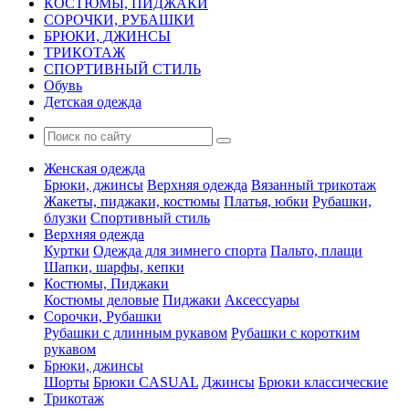
КОСТЮМЫ, ПИДЖАКИ
СОРОЧКИ, РУБАШКИ
БРЮКИ, ДЖИНСЫ
ТРИКОТАЖ
СПОРТИВНЫЙ СТИЛЬ
Обувь
Детская одежда
Женская одежда
Брюки, джинсы
Верхняя одежда
Вязанный трикотаж
Жакеты, пиджаки, костюмы
Платья, юбки
Рубашки,
блузки
Спортивный стиль
Верхняя одежда
Куртки
Одежда для зимнего спорта
Пальто, плащи
Шапки, шарфы, кепки
Костюмы, Пиджаки
Костюмы деловые
Пиджаки
Аксессуары
Сорочки, Рубашки
Рубашки с длинным рукавом
Рубашки с коротким
рукавом
Брюки, джинсы
Шорты
Брюки CASUAL
Джинсы
Брюки классические
Трикотаж