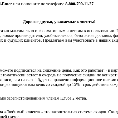
l-Enter
или позвоните по телефону:
8-800-700-11-27
Дорогие друзья, уважаемые клиенты!
агазин максимально информативным и легким в использовании. Р
 новые производители, удобные лекала, безопасная доставка, ф
х и будущих клиентов. Предлагаем вам участвовать в наших акц
 можете подписаться на снижение цены. Как это работает: - в к
автоматически встает в очередь на получение скидки по конкрет
аписи, вам на e-mail будет направлено информационное письмо 
 понравившуюся вам вещь со скидкой до 15% - срок действия каж
ко зарегистрированным членам Клуба 2 метра.
ма «Любимый клиент» - это накопительная система скидок. Ски
щей схеме: