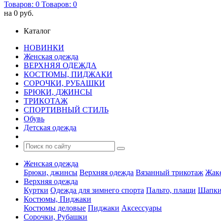
Товаров:
0
Товаров:
0
на
0 руб.
Каталог
НОВИНКИ
Женская одежда
ВЕРХНЯЯ ОДЕЖДА
КОСТЮМЫ, ПИДЖАКИ
СОРОЧКИ, РУБАШКИ
БРЮКИ, ДЖИНСЫ
ТРИКОТАЖ
СПОРТИВНЫЙ СТИЛЬ
Обувь
Детская одежда
Женская одежда
Брюки, джинсы
Верхняя одежда
Вязанный трикотаж
Жак
Верхняя одежда
Куртки
Одежда для зимнего спорта
Пальто, плащи
Шапки
Костюмы, Пиджаки
Костюмы деловые
Пиджаки
Аксессуары
Сорочки, Рубашки