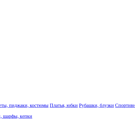
еты, пиджаки, костюмы
Платья, юбки
Рубашки, блузки
Спортивн
, шарфы, кепки