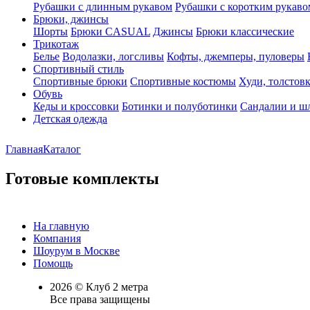
Рубашки с длинным рукавом
Рубашки с коротким рукаво
Брюки, джинсы
Шорты
Брюки CASUAL
Джинсы
Брюки классические
Трикотаж
Белье
Водолазки, логсливы
Кофты, джемперы, пуловеры
Спортивный стиль
Спортивные брюки
Спортивные костюмы
Худи, толстов
Обувь
Кеды и кроссовки
Ботинки и полуботинки
Сандалии и ш
Детская одежда
Главная
Каталог
Готовые комплекты
На главную
Компания
Шоурум в Москве
Помощь
2026 © Клуб 2 метра
Все права защищены