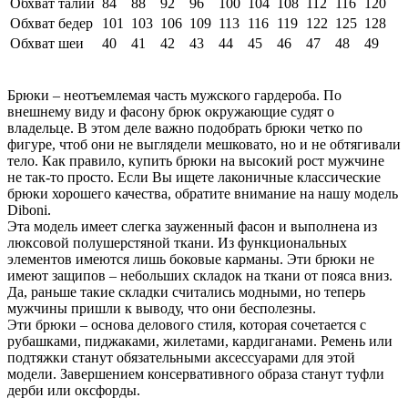
Обхват талии
84
88
92
96
100
104
108
112
116
120
Обхват бедер
101
103
106
109
113
116
119
122
125
128
Обхват шеи
40
41
42
43
44
45
46
47
48
49
Брюки – неотъемлемая часть мужского гардероба. По
внешнему виду и фасону брюк окружающие судят о
владельце. В этом деле важно подобрать брюки четко по
фигуре, чтоб они не выглядели мешковато, но и не обтягивали
тело. Как правило, купить брюки на высокий рост мужчине
не так-то просто. Если Вы ищете лаконичные классические
брюки хорошего качества, обратите внимание на нашу модель
Diboni.
Эта модель имеет слегка зауженный фасон и выполнена из
люксовой полушерстяной ткани. Из функциональных
элементов имеются лишь боковые карманы. Эти брюки не
имеют защипов – небольших складок на ткани от пояса вниз.
Да, раньше такие складки считались модными, но теперь
мужчины пришли к выводу, что они бесполезны.
Эти брюки – основа делового стиля, которая сочетается с
рубашками, пиджаками, жилетами, кардиганами. Ремень или
подтяжки станут обязательными аксессуарами для этой
модели. Завершением консервативного образа станут туфли
дерби или оксфорды.