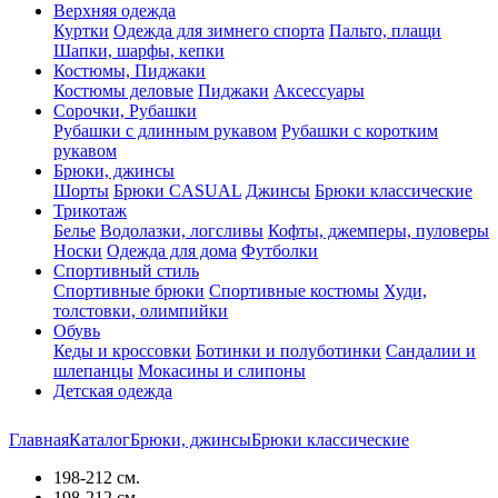
Верхняя одежда
Куртки
Одежда для зимнего спорта
Пальто, плащи
Шапки, шарфы, кепки
Костюмы, Пиджаки
Костюмы деловые
Пиджаки
Аксессуары
Сорочки, Рубашки
Рубашки с длинным рукавом
Рубашки с коротким
рукавом
Брюки, джинсы
Шорты
Брюки CASUAL
Джинсы
Брюки классические
Трикотаж
Белье
Водолазки, логсливы
Кофты, джемперы, пуловеры
Носки
Одежда для дома
Футболки
Спортивный стиль
Спортивные брюки
Спортивные костюмы
Худи,
толстовки, олимпийки
Обувь
Кеды и кроссовки
Ботинки и полуботинки
Сандалии и
шлепанцы
Мокасины и слипоны
Детская одежда
Главная
Каталог
Брюки, джинсы
Брюки классические
198-212 см.
198-212 см.