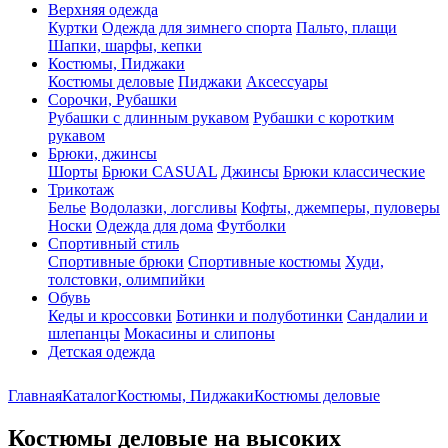
Верхняя одежда
Куртки
Одежда для зимнего спорта
Пальто, плащи
Шапки, шарфы, кепки
Костюмы, Пиджаки
Костюмы деловые
Пиджаки
Аксессуары
Сорочки, Рубашки
Рубашки с длинным рукавом
Рубашки с коротким
рукавом
Брюки, джинсы
Шорты
Брюки CASUAL
Джинсы
Брюки классические
Трикотаж
Белье
Водолазки, логсливы
Кофты, джемперы, пуловеры
Носки
Одежда для дома
Футболки
Спортивный стиль
Спортивные брюки
Спортивные костюмы
Худи,
толстовки, олимпийки
Обувь
Кеды и кроссовки
Ботинки и полуботинки
Сандалии и
шлепанцы
Мокасины и слипоны
Детская одежда
Главная
Каталог
Костюмы, Пиджаки
Костюмы деловые
Костюмы деловые на высоких