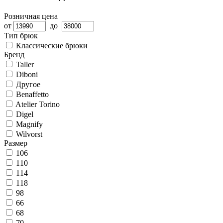
Розничная цена
от
до
Тип брюк
Классические брюки
Бренд
Taller
Diboni
Другое
Benaffetto
Atelier Torino
Digel
Magnify
Wilvorst
Размер
106
110
114
118
98
66
68
70