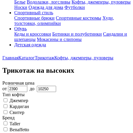
Белье
Водолазки, логсливы
Кофты, джемперы, пуловеры
Носки
Одежда для дома
Футболки
Спортивный стиль
Спортивные брюки
Спортивные костюмы
Худи,
толстовки, олимпийки
Обувь
Кеды и кроссовки
Ботинки и полуботинки
Сандалии и
шлепанцы
Мокасины и слипоны
Детская одежда
Главная
Каталог
Трикотаж
Кофты, джемперы, пуловеры
Трикотаж на высоких
Розничная цена
от
до
Тип кофты
Джемпер
Кардиган
Свитер
Бренд
Taller
Benaffetto