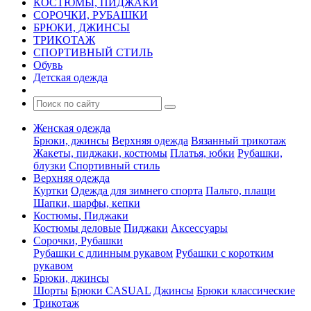
КОСТЮМЫ, ПИДЖАКИ
СОРОЧКИ, РУБАШКИ
БРЮКИ, ДЖИНСЫ
ТРИКОТАЖ
СПОРТИВНЫЙ СТИЛЬ
Обувь
Детская одежда
Женская одежда
Брюки, джинсы
Верхняя одежда
Вязанный трикотаж
Жакеты, пиджаки, костюмы
Платья, юбки
Рубашки,
блузки
Спортивный стиль
Верхняя одежда
Куртки
Одежда для зимнего спорта
Пальто, плащи
Шапки, шарфы, кепки
Костюмы, Пиджаки
Костюмы деловые
Пиджаки
Аксессуары
Сорочки, Рубашки
Рубашки с длинным рукавом
Рубашки с коротким
рукавом
Брюки, джинсы
Шорты
Брюки CASUAL
Джинсы
Брюки классические
Трикотаж