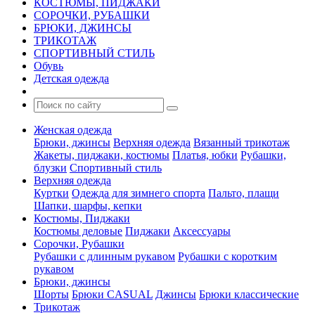
КОСТЮМЫ, ПИДЖАКИ
СОРОЧКИ, РУБАШКИ
БРЮКИ, ДЖИНСЫ
ТРИКОТАЖ
СПОРТИВНЫЙ СТИЛЬ
Обувь
Детская одежда
Женская одежда
Брюки, джинсы
Верхняя одежда
Вязанный трикотаж
Жакеты, пиджаки, костюмы
Платья, юбки
Рубашки,
блузки
Спортивный стиль
Верхняя одежда
Куртки
Одежда для зимнего спорта
Пальто, плащи
Шапки, шарфы, кепки
Костюмы, Пиджаки
Костюмы деловые
Пиджаки
Аксессуары
Сорочки, Рубашки
Рубашки с длинным рукавом
Рубашки с коротким
рукавом
Брюки, джинсы
Шорты
Брюки CASUAL
Джинсы
Брюки классические
Трикотаж