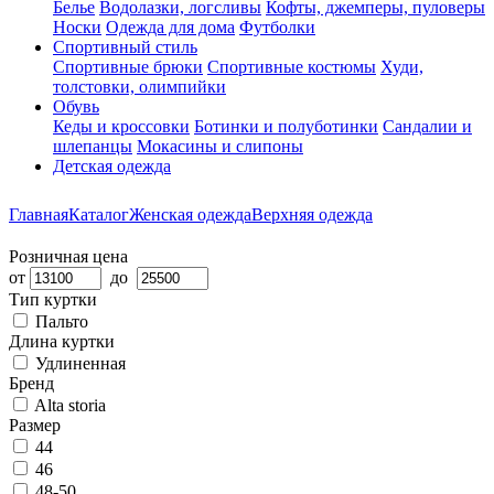
Белье
Водолазки, логсливы
Кофты, джемперы, пуловеры
Носки
Одежда для дома
Футболки
Спортивный стиль
Спортивные брюки
Спортивные костюмы
Худи,
толстовки, олимпийки
Обувь
Кеды и кроссовки
Ботинки и полуботинки
Сандалии и
шлепанцы
Мокасины и слипоны
Детская одежда
Главная
Каталог
Женская одежда
Верхняя одежда
Розничная цена
от
до
Тип куртки
Пальто
Длина куртки
Удлиненная
Бренд
Alta storia
Размер
44
46
48-50