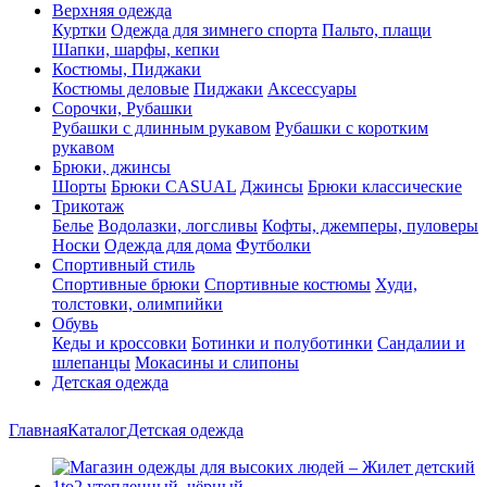
Верхняя одежда
Куртки
Одежда для зимнего спорта
Пальто, плащи
Шапки, шарфы, кепки
Костюмы, Пиджаки
Костюмы деловые
Пиджаки
Аксессуары
Сорочки, Рубашки
Рубашки с длинным рукавом
Рубашки с коротким
рукавом
Брюки, джинсы
Шорты
Брюки CASUAL
Джинсы
Брюки классические
Трикотаж
Белье
Водолазки, логсливы
Кофты, джемперы, пуловеры
Носки
Одежда для дома
Футболки
Спортивный стиль
Спортивные брюки
Спортивные костюмы
Худи,
толстовки, олимпийки
Обувь
Кеды и кроссовки
Ботинки и полуботинки
Сандалии и
шлепанцы
Мокасины и слипоны
Детская одежда
Главная
Каталог
Детская одежда