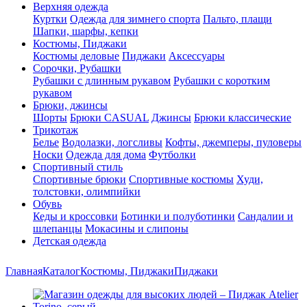
Верхняя одежда
Куртки
Одежда для зимнего спорта
Пальто, плащи
Шапки, шарфы, кепки
Костюмы, Пиджаки
Костюмы деловые
Пиджаки
Аксессуары
Сорочки, Рубашки
Рубашки с длинным рукавом
Рубашки с коротким
рукавом
Брюки, джинсы
Шорты
Брюки CASUAL
Джинсы
Брюки классические
Трикотаж
Белье
Водолазки, логсливы
Кофты, джемперы, пуловеры
Носки
Одежда для дома
Футболки
Спортивный стиль
Спортивные брюки
Спортивные костюмы
Худи,
толстовки, олимпийки
Обувь
Кеды и кроссовки
Ботинки и полуботинки
Сандалии и
шлепанцы
Мокасины и слипоны
Детская одежда
Главная
Каталог
Костюмы, Пиджаки
Пиджаки