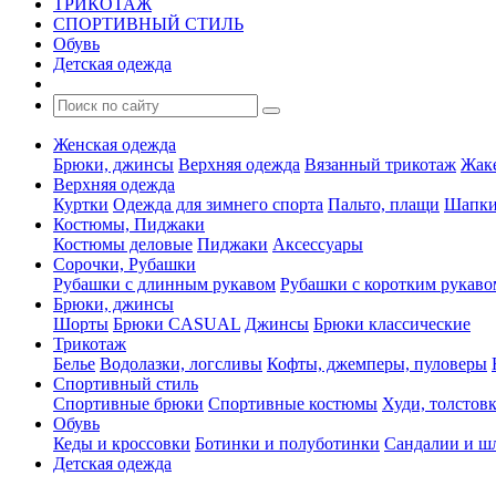
ТРИКОТАЖ
СПОРТИВНЫЙ СТИЛЬ
Обувь
Детская одежда
Женская одежда
Брюки, джинсы
Верхняя одежда
Вязанный трикотаж
Жак
Верхняя одежда
Куртки
Одежда для зимнего спорта
Пальто, плащи
Шапки
Костюмы, Пиджаки
Костюмы деловые
Пиджаки
Аксессуары
Сорочки, Рубашки
Рубашки с длинным рукавом
Рубашки с коротким рукаво
Брюки, джинсы
Шорты
Брюки CASUAL
Джинсы
Брюки классические
Трикотаж
Белье
Водолазки, логсливы
Кофты, джемперы, пуловеры
Спортивный стиль
Спортивные брюки
Спортивные костюмы
Худи, толстов
Обувь
Кеды и кроссовки
Ботинки и полуботинки
Сандалии и ш
Детская одежда