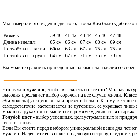
______________________________
Мы измерили это изделие для того, чтобы Вам было удобнее опре
Размер:
39-40
41-42
43-44
45-46
47-48
Длина изделия:
85 см.
86 см.
87 см.
88 см.
89 см.
Полуобхват в талии:
60см.
63 см.
67 см.
75 см.
75 см.
Полуобхват в груди:
64 см.
67 см.
71 см.
75 см.
79 см.
Вы можете сравнить приведенные параметры изделия со своей 
______________________________
Что нужно мужчине, чтобы выглядеть на все сто? Модная аккур
высоких предлагает выбор сорочек на все случаи жизни.
Клас
Эта модель функциональна и презентабельна. К тому же у нее 
самодостаточна, застегивается на пуговицы, ее украшает лишь
можно на руках или в машинке в режиме «деликатная стирка».
Голубой цвет
- выбор успешных, целеустремленных и придир
чувства стиля.
Если Вы стоите перед выбором универсальной вещи для летнег
мужчин. Надевайте ее в офис, на деловую встречу, свидание, 