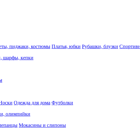
еты, пиджаки, костюмы
Платья, юбки
Рубашки, блузки
Спортивн
, шарфы, кепки
м
Носки
Одежда для дома
Футболки
ки, олимпийки
лепанцы
Мокасины и слипоны