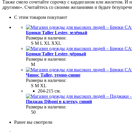
Также смело сочетайте сорочку с кардиганом или жилетом. И не
другими». Считайтесь со своими желаниями и будьте безупреч
С этим товаром покупают
Брюки Taller Lester, зелёный
Размеры в наличии:
S
M
L
XL
XXL
Брюки Taller Lester, чёрный
Размеры в наличии:
M
Чинос Taller, темно-синие
Размеры в наличии:
S
M
XL
204-215 см.
Пиджак Diboni в клетку, синий
Размеры в наличии:
50
Ранее вы смотрели