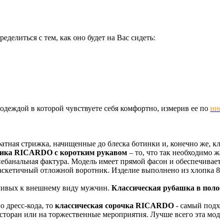
делиться с тем, как оно будет на Вас сидеть:
одеждой в которой чувствуете себя комфортно, измерив ее по
ин
атная стрижка, начищенные до блеска ботинки и, конечно же, к
сика RICARDO
с коротким рукавом
– то, что так необходимо 
небанальная фактура. Модель имеет прямой фасон и обеспечивае
 аскетичный отложной воротник. Изделие выполнено из хлопка 80
чивых к внешнему виду мужчин.
Классическая рубашка в поло
о дресс-кода, то
классическая сорочка RICARDO
- самый подх
ресторан или на торжественные мероприятия. Лучше всего эта мо