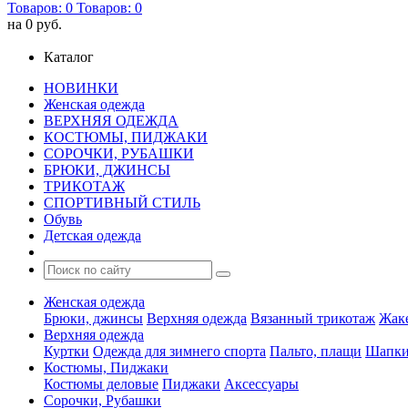
Товаров:
0
Товаров:
0
на
0 руб.
Каталог
НОВИНКИ
Женская одежда
ВЕРХНЯЯ ОДЕЖДА
КОСТЮМЫ, ПИДЖАКИ
СОРОЧКИ, РУБАШКИ
БРЮКИ, ДЖИНСЫ
ТРИКОТАЖ
СПОРТИВНЫЙ СТИЛЬ
Обувь
Детская одежда
Женская одежда
Брюки, джинсы
Верхняя одежда
Вязанный трикотаж
Жак
Верхняя одежда
Куртки
Одежда для зимнего спорта
Пальто, плащи
Шапки
Костюмы, Пиджаки
Костюмы деловые
Пиджаки
Аксессуары
Сорочки, Рубашки