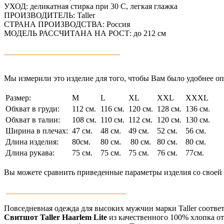
УХОД: деликатная стирка при 30 С, легкая глажка
ПРОИЗВОДИТЕЛЬ: Taller
СТРАНА ПРОИЗВОДСТВА: Россия
МОДЕЛЬ РАССЧИТАНА НА РОСТ: до 212 см
_____________________________
Мы измерили это изделие для того, чтобы Вам было удобнее опре
Размер:
M
L
XL
XXL
XXXL
Обхват в груди:
112 см.
116 см.
120 см.
128 см.
136 см.
Обхват в талии:
108 см.
110 см.
112 см.
120 см.
130 см.
Ширина в плечах:
47 см.
48 см.
49 см.
52 см.
56 см.
Длина изделия:
80см.
80 см.
80 см.
80 см.
80 см.
Длина рукава:
75 см.
75 см.
75 см.
76 см.
77см.
Вы можете сравнить приведенные параметры изделия со своей 
______________________________
Повседневная одежда для высоких мужчин марки Taller соотве
Свитшот Taller
Haarlem Lite
из качественного 100% хлопка о