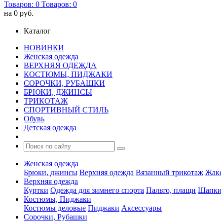
Товаров:
0
Товаров:
0
на
0 руб.
Каталог
НОВИНКИ
Женская одежда
ВЕРХНЯЯ ОДЕЖДА
КОСТЮМЫ, ПИДЖАКИ
СОРОЧКИ, РУБАШКИ
БРЮКИ, ДЖИНСЫ
ТРИКОТАЖ
СПОРТИВНЫЙ СТИЛЬ
Обувь
Детская одежда
Женская одежда
Брюки, джинсы
Верхняя одежда
Вязанный трикотаж
Жак
Верхняя одежда
Куртки
Одежда для зимнего спорта
Пальто, плащи
Шапки
Костюмы, Пиджаки
Костюмы деловые
Пиджаки
Аксессуары
Сорочки, Рубашки