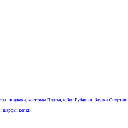
еты, пиджаки, костюмы
Платья, юбки
Рубашки, блузки
Спортивн
, шарфы, кепки