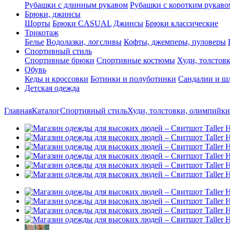
Рубашки с длинным рукавом
Рубашки с коротким рукаво
Брюки, джинсы
Шорты
Брюки CASUAL
Джинсы
Брюки классические
Трикотаж
Белье
Водолазки, логсливы
Кофты, джемперы, пуловеры
Спортивный стиль
Спортивные брюки
Спортивные костюмы
Худи, толстов
Обувь
Кеды и кроссовки
Ботинки и полуботинки
Сандалии и ш
Детская одежда
Главная
Каталог
Спортивный стиль
Худи, толстовки, олимпийки