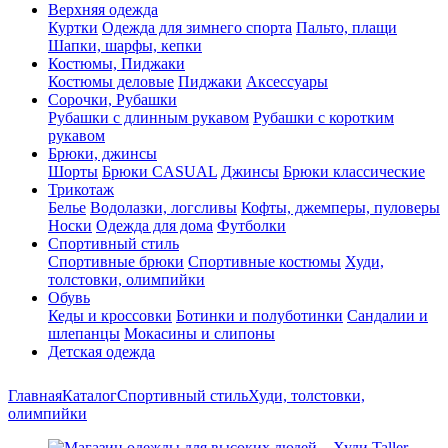
Верхняя одежда
Куртки
Одежда для зимнего спорта
Пальто, плащи
Шапки, шарфы, кепки
Костюмы, Пиджаки
Костюмы деловые
Пиджаки
Аксессуары
Сорочки, Рубашки
Рубашки с длинным рукавом
Рубашки с коротким
рукавом
Брюки, джинсы
Шорты
Брюки CASUAL
Джинсы
Брюки классические
Трикотаж
Белье
Водолазки, логсливы
Кофты, джемперы, пуловеры
Носки
Одежда для дома
Футболки
Спортивный стиль
Спортивные брюки
Спортивные костюмы
Худи,
толстовки, олимпийки
Обувь
Кеды и кроссовки
Ботинки и полуботинки
Сандалии и
шлепанцы
Мокасины и слипоны
Детская одежда
Главная
Каталог
Спортивный стиль
Худи, толстовки,
олимпийки