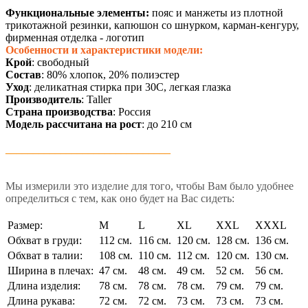
Функциональные элементы:
пояс и манжеты из плотной
трикотажной резинки, капюшон со шнурком, карман-кенгуру,
фирменная отделка - логотип
Особенности и характеристики модели:
Крой
: свободный
Состав
: 80% хлопок, 20% полиэстер
Уход
: деликатная стирка при 30С, легкая глазка
Производитель
: Taller
Страна производства
: Россия
Модель рассчитана на рост
: до 210 см
______________________________
Мы измерили это изделие для того, чтобы Вам было удобнее
определиться с тем, как оно будет на Вас сидеть:
Размер:
M
L
XL
XXL
XXXL
Обхват в груди:
112 см.
116 см.
120 см.
128 см.
136 см.
Обхват в талии:
108 см.
110 см.
112 см.
120 см.
130 см.
Ширина в плечах:
47 см.
48 см.
49 см.
52 см.
56 см.
Длина изделия:
78 см.
78 см.
78 см.
79 см.
79 см.
Длина рукава:
72 см.
72 см.
73 см.
73 см.
73 см.