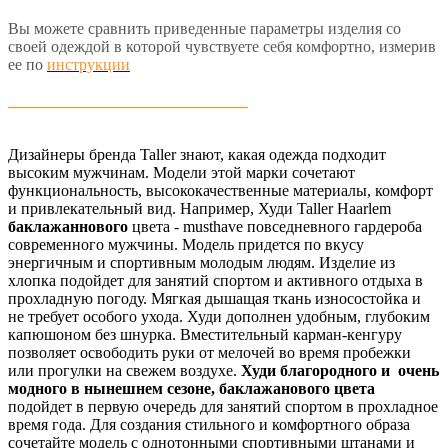
Вы можете сравнить приведенные параметры изделия со
своей одеждой в которой чувствуете себя комфортно, измерив
ее по
инструкции
______________________________
Дизайнеры бренда Taller знают, какая одежда подходит
высоким мужчинам. Модели этой марки сочетают
функциональность, высококачественные материалы, комфорт
и привлекательный вид. Например,
Худи Taller Haarlem
баклажаннового
цвета
- musthave повседневного гардероба
современного мужчины. Модель придется по вкусу
энергичным и спортивным молодым людям. Изделие из
хлопка подойдет для занятий спортом и активного отдыха в
прохладную погоду. Мягкая дышащая ткань износостойка и
не требует особого ухода. Худи дополнен удобным, глубоким
капюшоном без шнурка. Вместительный карман-кенгуру
позволяет освободить руки от мелочей во время пробежки
или прогулки на свежем воздухе.
Худи благородного и очень
модного в нынешнем сезоне,
баклажанового
цвета
подойдет в первую очередь для занятий спортом в прохладное
время года. Для создания стильного и комфортного образа
сочетайте модель с однотонными спортивными штанами и