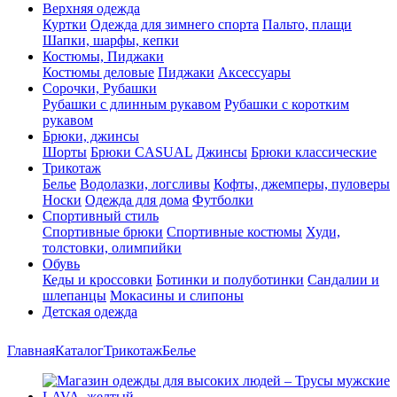
Верхняя одежда
Куртки
Одежда для зимнего спорта
Пальто, плащи
Шапки, шарфы, кепки
Костюмы, Пиджаки
Костюмы деловые
Пиджаки
Аксессуары
Сорочки, Рубашки
Рубашки с длинным рукавом
Рубашки с коротким
рукавом
Брюки, джинсы
Шорты
Брюки CASUAL
Джинсы
Брюки классические
Трикотаж
Белье
Водолазки, логсливы
Кофты, джемперы, пуловеры
Носки
Одежда для дома
Футболки
Спортивный стиль
Спортивные брюки
Спортивные костюмы
Худи,
толстовки, олимпийки
Обувь
Кеды и кроссовки
Ботинки и полуботинки
Сандалии и
шлепанцы
Мокасины и слипоны
Детская одежда
Главная
Каталог
Трикотаж
Белье