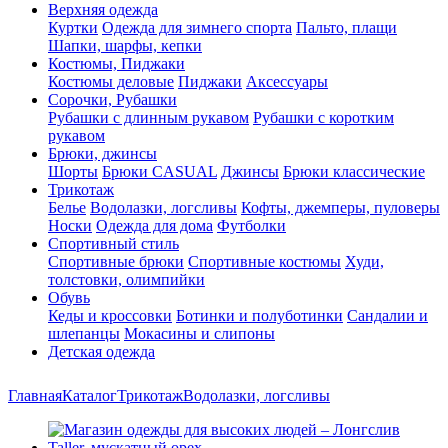
Верхняя одежда
Куртки
Одежда для зимнего спорта
Пальто, плащи
Шапки, шарфы, кепки
Костюмы, Пиджаки
Костюмы деловые
Пиджаки
Аксессуары
Сорочки, Рубашки
Рубашки с длинным рукавом
Рубашки с коротким
рукавом
Брюки, джинсы
Шорты
Брюки CASUAL
Джинсы
Брюки классические
Трикотаж
Белье
Водолазки, логсливы
Кофты, джемперы, пуловеры
Носки
Одежда для дома
Футболки
Спортивный стиль
Спортивные брюки
Спортивные костюмы
Худи,
толстовки, олимпийки
Обувь
Кеды и кроссовки
Ботинки и полуботинки
Сандалии и
шлепанцы
Мокасины и слипоны
Детская одежда
Главная
Каталог
Трикотаж
Водолазки, логсливы