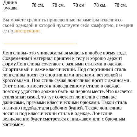
Длина
78 см.
78 см.
78 см.
78 см.
78 см.
рукава:
Вы можете сравнить приведенные параметры изделия со
своей одеждой в которой чувствуете себя комфортно, измерив
ее по
инструкции
______________________________
Лонгсливы- это универсальная модель в любое время года.
Современный материал приятен к телу и хорошо держит
форму.Лонгсливы сочетают с разными стилями в одежде.
Спортивный и даже классический. Под спортивный стиль
лонгсливы носят со спортивными штанами, ветровкой и
кроссовками. Под стиль casual лонгсливы носят с джинсами.
Этот стиль относится к повседневному стилю в одежде,
поэтому удобство должно быть на первом месте. Что касается
стиля smart casual, то тут сочетают лонгслив с теми же
джинсами, прямыми классическими брюками. Такой стиль
отлично подойдет для рабочих будней. Также лонгсливы
носят и под классический стиль в одежде. Лонгслив
великолепно будет смотреться с пиджаком или с брючным
костюмом.