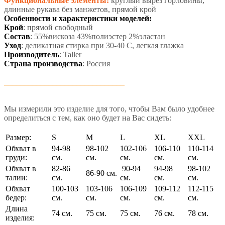
Функциональные элементы:
круглый вырез горловины,
длинные рукава без манжетов, прямой крой
Особенности и характеристики моделей:
К
рой
: прямой свободный
Состав
: 55%вискоза 43%полиэстер 2%эластан
Уход
: деликатная стирка при 30-40 С, легкая глажка
Производитель
: Taller
Страна производства
: Россия
______________________________
Мы измерили это изделие для того, чтобы Вам было удобнее
определиться с тем, как оно будет на Вас сидеть:
Размер:
S
M
L
XL
XXL
Обхват в
94-98
98-102
102-106
106-110
110-114
груди:
см.
см.
см.
см.
см.
Обхват в
82-86
90-94
94-98
98-102
86-90 см.
талии:
см.
см.
см.
см.
Обхват
100-103
103-106
106-109
109-112
112-115
бедер:
см.
см.
см.
см.
см.
Длина
74 см.
75 см.
75 см.
76 см.
78 см.
изделия: