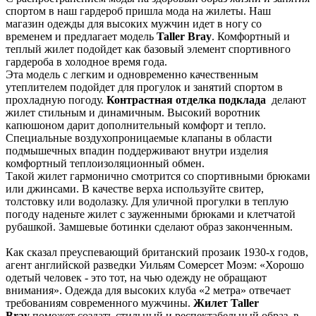
спортом в наш гардероб пришла мода на жилеты. Наш
магазин одежды для высоких мужчин идет в ногу со
временем и предлагает модель
Taller Bray
. Комфортный и
теплый жилет подойдет как базовый элемент спортивного
гардероба в холодное время года.
Эта модель с легким и одновременно качественным
утеплителем подойдет для прогулок и занятий спортом в
прохладную погоду.
К
онтрастная отделка подклада
делают
жилет стильным и динамичным. Высокий воротник
капюшоном дарит дополнительный комфорт и тепло.
Специальные воздухопроницаемые клапаны в области
подмышечных впадин поддерживают внутри изделия
комфортный теплоизоляционный обмен.
Такой жилет гармонично смотрится со спортивными брюками
или джинсами. В качестве верха используйте свитер,
толстовку или водолазку. Для уличной прогулки в теплую
погоду наденьте жилет с зауженными брюками и клетчатой
рубашкой. Замшевые ботинки сделают образ законченным.
Как сказал преуспевающий британский прозаик 1930-х годов,
агент английской разведки Уильям Сомерсет Моэм: «Хорошо
одетый человек - это тот, на чью одежду не обращают
внимания». Одежда для высоких клуба «2 метра» отвечает
требованиям современного мужчины.
Жилет Taller
Bray
поможет создать стильный и респектабельный образ, в