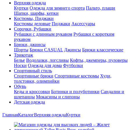
Верхняя одежда
Куртки
Одежда для зимнего спорта
Пальто, плащи
Шапки, шарфы, кепки
Костюмы, Пиджаки
Костюмы деловые
Пиджаки
Аксессуары
Сорочки, Рубашки
Рубашки с длинным рукавом
Рубашки с коротким
рукавом
Брюки, джинсы
Шорты
Брюки CASUAL
Джинсы
Брюки классические
Трикотаж
Белье
Водолазки, логсливы
Кофты, джемперы, пуловеры
Носки
Одежда для дома
Футболки
Спортивный стиль
Спортивные брюки
Спортивные костюмы
Худи,
толстовки, олимпийки
Обувь
Кеды и кроссовки
Ботинки и полуботинки
Сандалии и
шлепанцы
Мокасины и слипоны
Детская одежда
Главная
Каталог
Верхняя одежда
Куртки