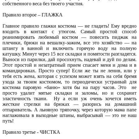
собственного веса без твоего участия.
Правило второе – ГЛАЖКА
Главное правило глажки костюма — не гладить! Ему вредно
входить в контакт с утюгом. Самый простой способ
реанимировать любимый костюм — повесить пиджак на
плечики, брюки на вешалку-зажим, все это хозяйство — на
штангу в ванной и включить горячую воду на полную
катушку. Минут через 15 все складки и помятости разгладятся.
Выноси из парилки, дай просохнуть, надевай и дуй по делам.
Этот простой и незатратный прием спасает меня и дома и в
командировках. Просто супер! Если же ты не ленив, или у
тебя есть жена, которая с успехом может взять на себя бремя
ухода за твоим костюмом, то периодически устраивай для
костюма паровую «баню» хотя бы на пару часов. Это не
просто удалит мятые складки и заломы, но и сохранит
эластичность ткани. Ну а если уж очень хочется иметь
жесткие стрелки на брюках — разорись на домашний
отпариватель. А льняную тряпочку, через которую мама папе
наглаживала в выходные штаны, выбрасывай — это не наш
путь!
Правило третье - ЧИСТКА