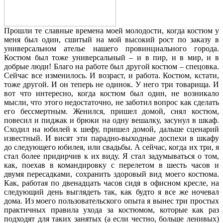
Прошли те славные времена моей молодости, когда костюм у
меня был один, сшитый на мой высокий рост по заказу в
универсальном ателье нашего провинциального города.
Костюм был тоже универсальный – и в пир, и в мир, и в
добрые люди! Благо на работе был другой костюм – спецовка.
Сейчас все изменилось. И возраст, и работа. Костюм, кстати,
тоже другой. И он теперь не одинок. У него три товарища. И
вот что интересно, когда костюм был один, не возникало
мысли, что этого недостаточно, не заботил вопрос как сделать
его бессмертным. Женился, пришел домой, снял костюм,
повесил и пиджак и брюки на одну вешалку, засунул в шкаф.
Сходил на юбилей к шефу, пришел домой, дальше сценарий
известный. И висят эти парадно-выходные доспехи в шкафу
до следующего юбилея, или свадьбы. А сейчас, когда их три, я
стал более придирчив к их виду. Я стал задумываться о том,
как, поехав в командировку с перелетом в шесть часов и
двумя пересадками, сохранить здоровый вид моего костюма.
Как, работая по двенадцать часов сидя в офисном кресле, на
следующий день выглядеть так, как будто я все же ночевал
дома. Из моего пользовательского опыта я вынес три простых
практичных правила ухода за костюмом, которые как раз
подходят для таких занятых (а если честно, больше ленивых)