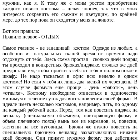
мужчин, как я. К тому же с моим ростом приобретение
каждого нового костюма – целая эпопея, так что в моих
интересах сохранить его свежим и цветущим, по крайней
мере, до тех пор пока он сходится у меня на животе.
Вот эти правила:
Правило первое - ОТДЫХ
Самое главное - не занашивай костюм. Одежде из любых, а
особенно из натуральных тканей время от времени надо
отдохнуть от тебя. Здесь схема простая - сколько дней подряд
ты проходил в конкретных брюках/пиджаке, столько же дней
предоставь им, чтобы прийти в себя от тебя в полном покое в
шкафу. Не надо таскаться в офис всю неделю в одном
костюме! Но если у тебя их лишь два, меняй их через день. В
этом случае формула еще проще - день «работы», день
«отдыха». Костюму необходимо отвисеться в одиночестве
минимум в течение суток для восстановления своей формы. В
идеале иметь несколько костюмов, например, пять, по одному
на каждый рабочий день. Перед тем как повесить пиджак на
вешалку (специальную объемную, повторяющую форму и
объем плечевого пояса) вынь все из карманов, и, повесив,
застегни на все пуговицы. Брюки же нужно повесить на
специальную брючную вешалку, захватывающую нижний
край брючин. Они примут нужную форму под действием