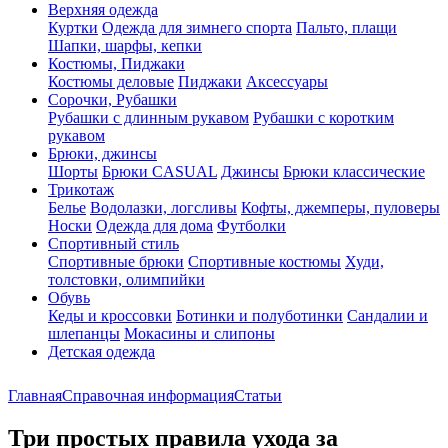
Верхняя одежда
Куртки
Одежда для зимнего спорта
Пальто, плащи
Шапки, шарфы, кепки
Костюмы, Пиджаки
Костюмы деловые
Пиджаки
Аксессуары
Сорочки, Рубашки
Рубашки с длинным рукавом
Рубашки с коротким
рукавом
Брюки, джинсы
Шорты
Брюки CASUAL
Джинсы
Брюки классические
Трикотаж
Белье
Водолазки, логсливы
Кофты, джемперы, пуловеры
Носки
Одежда для дома
Футболки
Спортивный стиль
Спортивные брюки
Спортивные костюмы
Худи,
толстовки, олимпийки
Обувь
Кеды и кроссовки
Ботинки и полуботинки
Сандалии и
шлепанцы
Мокасины и слипоны
Детская одежда
Главная
Справочная информация
Статьи
Три простых правила ухода за