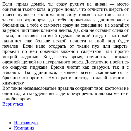
Если, придя домой, ты сразу рухнул на диван — место
обитания твоего кота, а утром понял, что отчистить шерсть от
твоего лучшего костюма под силу только заклятию, или в
такси из аэропорта до тебя прокатилась длинноволосая
блондинка, а тебе с самолета сразу на совещание, не хватайся
за рулон чистящей клейкой ленты. Да, она не оставит следа от
грязи, но оставит на всей одежде липкий след, на который
налипнет еще больше всякой нечисти и твой вид будет
печален. Если надо отодрать от ткани пух или шерсть,
проведи по ней обычной влажной салфеткой или просто
мокрой ладонью. Когда есть время, почистиь пиджак
одежной щеткой из натурального ворса. Достаточно пройтись
ею снаружи пиджака. Брюки чистят как снаружи, так и с
изнанки. Ты удивишься, сколько всего скапливается в
брючных отворотах. Ну и раз в полгода отдавай костюм в
химчистку.
Вот такие незамысловатые правила сохранят твои костюмы не
один год, а ты будешь выглядеть безупречно в любом месте и
в любое время.
Вернуться
На главную
Компания