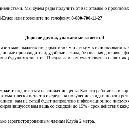
циалистами. Мы будем рады получить от вас отзывы о проблемах
l-Enter
или позвоните по телефону:
8-800-700-11-27
Дорогие друзья, уважаемые клиенты!
агазин максимально информативным и легким в использовании. Р
 новые производители, удобные лекала, безопасная доставка, ф
х и будущих клиентов. Предлагаем вам участвовать в наших акц
 можете подписаться на снижение цены. Как это работает: - в к
автоматически встает в очередь на получение скидки по конкрет
аписи, вам на e-mail будет направлено информационное письмо 
 понравившуюся вам вещь со скидкой до 15% - срок действия каж
ко зарегистрированным членам Клуба 2 метра.