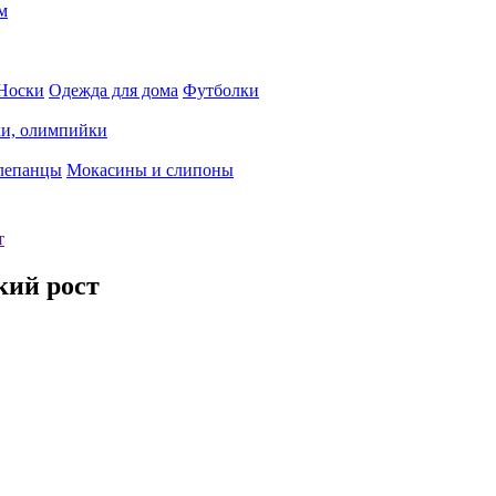
м
Носки
Одежда для дома
Футболки
ки, олимпийки
лепанцы
Мокасины и слипоны
т
кий рост