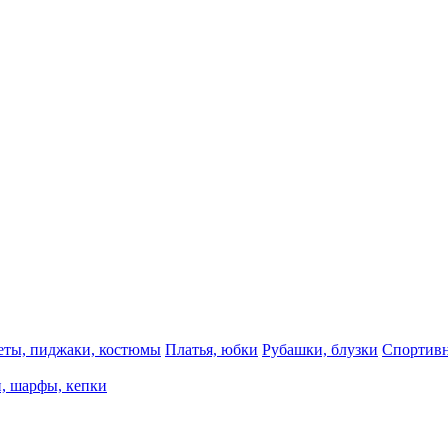
еты, пиджаки, костюмы
Платья, юбки
Рубашки, блузки
Спортивн
, шарфы, кепки