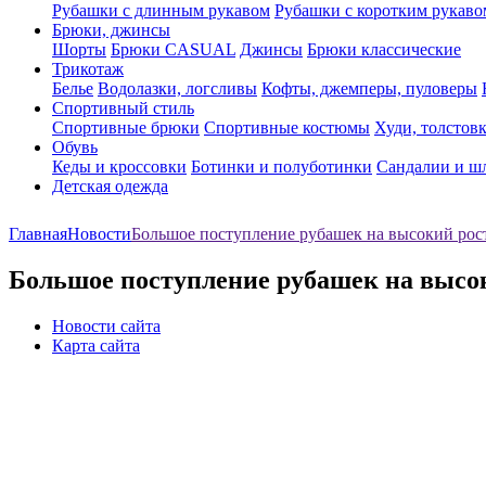
Рубашки с длинным рукавом
Рубашки с коротким рукаво
Брюки, джинсы
Шорты
Брюки CASUAL
Джинсы
Брюки классические
Трикотаж
Белье
Водолазки, логсливы
Кофты, джемперы, пуловеры
Спортивный стиль
Спортивные брюки
Спортивные костюмы
Худи, толстов
Обувь
Кеды и кроссовки
Ботинки и полуботинки
Сандалии и ш
Детская одежда
Главная
Новости
Большое поступление рубашек на высокий рос
Большое поступление рубашек на высо
Новости сайта
Карта сайта