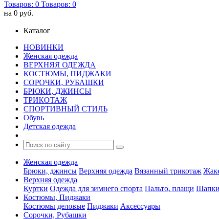
Товаров:
0
Товаров:
0
на
0 руб.
Каталог
НОВИНКИ
Женская одежда
ВЕРХНЯЯ ОДЕЖДА
КОСТЮМЫ, ПИДЖАКИ
СОРОЧКИ, РУБАШКИ
БРЮКИ, ДЖИНСЫ
ТРИКОТАЖ
СПОРТИВНЫЙ СТИЛЬ
Обувь
Детская одежда
Женская одежда
Брюки, джинсы
Верхняя одежда
Вязанный трикотаж
Жак
Верхняя одежда
Куртки
Одежда для зимнего спорта
Пальто, плащи
Шапки
Костюмы, Пиджаки
Костюмы деловые
Пиджаки
Аксессуары
Сорочки, Рубашки