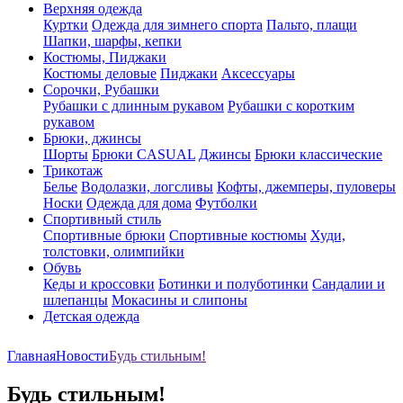
Верхняя одежда
Куртки
Одежда для зимнего спорта
Пальто, плащи
Шапки, шарфы, кепки
Костюмы, Пиджаки
Костюмы деловые
Пиджаки
Аксессуары
Сорочки, Рубашки
Рубашки с длинным рукавом
Рубашки с коротким
рукавом
Брюки, джинсы
Шорты
Брюки CASUAL
Джинсы
Брюки классические
Трикотаж
Белье
Водолазки, логсливы
Кофты, джемперы, пуловеры
Носки
Одежда для дома
Футболки
Спортивный стиль
Спортивные брюки
Спортивные костюмы
Худи,
толстовки, олимпийки
Обувь
Кеды и кроссовки
Ботинки и полуботинки
Сандалии и
шлепанцы
Мокасины и слипоны
Детская одежда
Главная
Новости
Будь стильным!
Будь стильным!