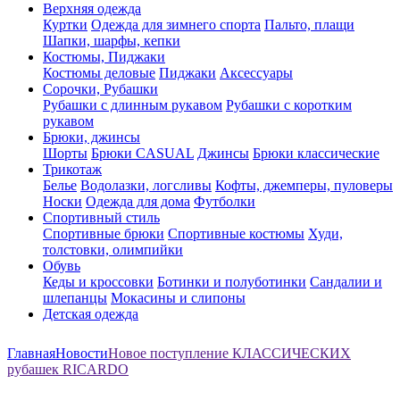
Верхняя одежда
Куртки
Одежда для зимнего спорта
Пальто, плащи
Шапки, шарфы, кепки
Костюмы, Пиджаки
Костюмы деловые
Пиджаки
Аксессуары
Сорочки, Рубашки
Рубашки с длинным рукавом
Рубашки с коротким
рукавом
Брюки, джинсы
Шорты
Брюки CASUAL
Джинсы
Брюки классические
Трикотаж
Белье
Водолазки, логсливы
Кофты, джемперы, пуловеры
Носки
Одежда для дома
Футболки
Спортивный стиль
Спортивные брюки
Спортивные костюмы
Худи,
толстовки, олимпийки
Обувь
Кеды и кроссовки
Ботинки и полуботинки
Сандалии и
шлепанцы
Мокасины и слипоны
Детская одежда
Главная
Новости
Новое поступление КЛАССИЧЕСКИХ
рубашек RICARDO