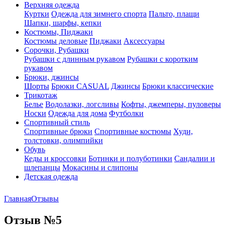
Верхняя одежда
Куртки
Одежда для зимнего спорта
Пальто, плащи
Шапки, шарфы, кепки
Костюмы, Пиджаки
Костюмы деловые
Пиджаки
Аксессуары
Сорочки, Рубашки
Рубашки с длинным рукавом
Рубашки с коротким
рукавом
Брюки, джинсы
Шорты
Брюки CASUAL
Джинсы
Брюки классические
Трикотаж
Белье
Водолазки, логсливы
Кофты, джемперы, пуловеры
Носки
Одежда для дома
Футболки
Спортивный стиль
Спортивные брюки
Спортивные костюмы
Худи,
толстовки, олимпийки
Обувь
Кеды и кроссовки
Ботинки и полуботинки
Сандалии и
шлепанцы
Мокасины и слипоны
Детская одежда
Главная
Отзывы
Отзыв №5